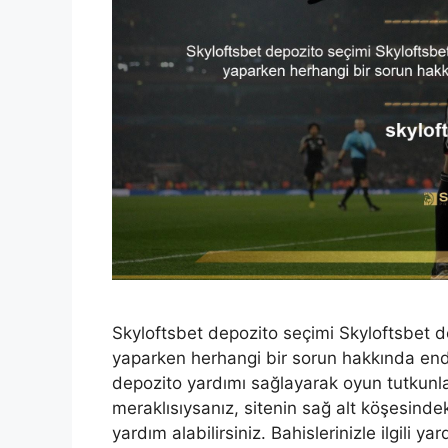
Skyloftsbet depozito seçimi Skyloftsbet d
yaparken herhangi bir sorun hakkında end
depozito yardımı sağlayarak oyun tutkunla
meraklısıysanız, sitenin sağ alt köşesindek
yardım alabilirsiniz. Bahislerinizle ilgili 