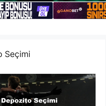
o Seçimi