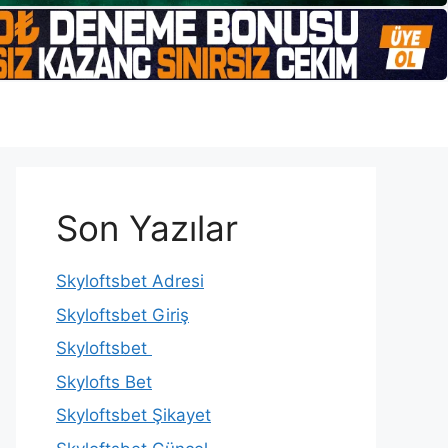
Son Yazılar
Skyloftsbet Adresi
Skyloftsbet Giriş
Skyloftsbet
Skylofts Bet
Skyloftsbet Şikayet