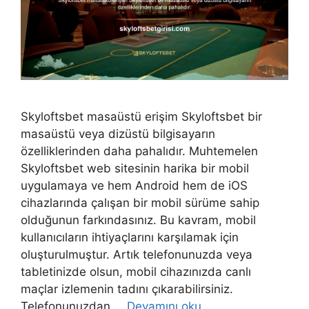
Skyloftsbet masaüstü erişim Skyloftsbet bir
masaüstü veya dizüstü bilgisayarın
özelliklerinden daha pahalıdır. Muhtemelen
Skyloftsbet web sitesinin harika bir mobil
uygulamaya ve hem Android hem de iOS
cihazlarında çalışan bir mobil sürüme sahip
olduğunun farkındasınız. Bu kavram, mobil
kullanıcıların ihtiyaçlarını karşılamak için
oluşturulmuştur. Artık telefonunuzda veya
tabletinizde olsun, mobil cihazınızda canlı
maçlar izlemenin tadını çıkarabilirsiniz.
Telefonunuzdan …
Devamını oku