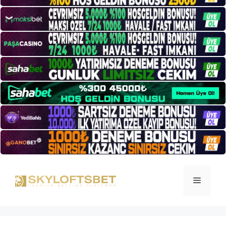
İçeriğe
atla
Menü