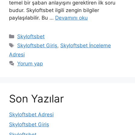
temel bir şaban anlayışını gerektiren ilk soru
budur. Skyloftsbet ilgili zengin bilgiler
paylaşılabilir. Bu …
Devamını oku
Kategoriler
Skyloftsbet
Etiketler
Skyloftsbet Giriş
,
Skyloftsbet İnceleme
Adresi
Yorum yap
Son Yazılar
Skyloftsbet Adresi
Skyloftsbet Giriş
Skyloftsbet