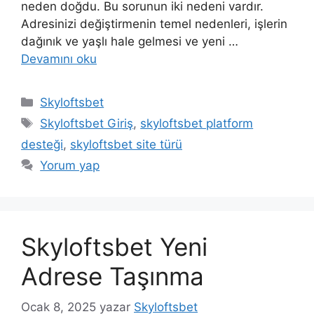
neden doğdu. Bu sorunun iki nedeni vardır.
Adresinizi değiştirmenin temel nedenleri, işlerin
dağınık ve yaşlı hale gelmesi ve yeni …
Devamını oku
Kategoriler
Skyloftsbet
Etiketler
Skyloftsbet Giriş
,
skyloftsbet platform
desteği
,
skyloftsbet site türü
Yorum yap
Skyloftsbet Yeni
Adrese Taşınma
Ocak 8, 2025
yazar
Skyloftsbet