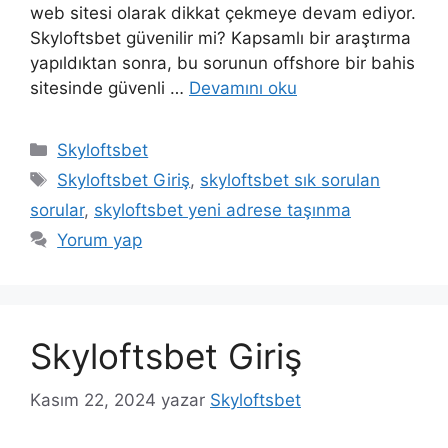
web sitesi olarak dikkat çekmeye devam ediyor.
Skyloftsbet güvenilir mi? Kapsamlı bir araştırma
yapıldıktan sonra, bu sorunun offshore bir bahis
sitesinde güvenli …
Devamını oku
Kategoriler
Skyloftsbet
Etiketler
Skyloftsbet Giriş
,
skyloftsbet sık sorulan
sorular
,
skyloftsbet yeni adrese taşınma
Yorum yap
Skyloftsbet Giriş
Kasım 22, 2024
yazar
Skyloftsbet