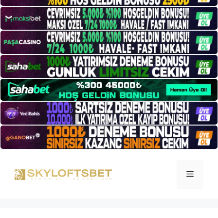
İçeriğe
atla
Menü