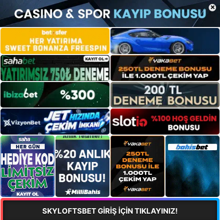
×
SKYLOFTSBET GİRİŞ İÇİN TIKLAYINIZ!