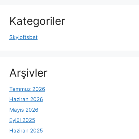
Kategoriler
Skyloftsbet
Arşivler
Temmuz 2026
Haziran 2026
Mayıs 2026
Eylül 2025
Haziran 2025