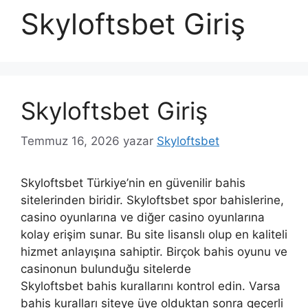
Skyloftsbet Giriş
Skyloftsbet Giriş
Temmuz 16, 2026
yazar
Skyloftsbet
Skyloftsbet Türkiye’nin en güvenilir bahis
sitelerinden biridir. Skyloftsbet spor bahislerine,
casino oyunlarına ve diğer casino oyunlarına
kolay erişim sunar. Bu site lisanslı olup en kaliteli
hizmet anlayışına sahiptir. Birçok bahis oyunu ve
casinonun bulunduğu sitelerde
Skyloftsbet bahis kurallarını kontrol edin. Varsa
bahis kuralları siteye üye olduktan sonra geçerli