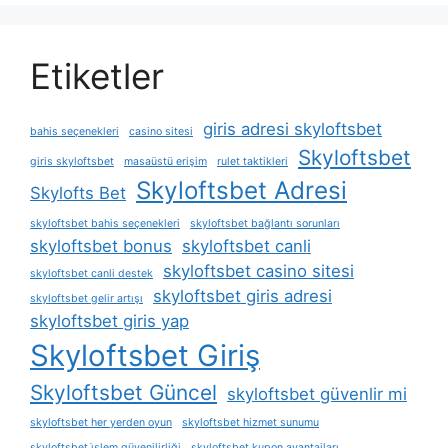
Etiketler
giris adresi skyloftsbet
bahis seçenekleri
casino sitesi
Skyloftsbet
giris skyloftsbet
masaüstü erişim
rulet taktikleri
Skyloftsbet Adresi
Skylofts Bet
skyloftsbet bahis seçenekleri
skyloftsbet bağlantı sorunları
skyloftsbet bonus
skyloftsbet canli
skyloftsbet casino sitesi
skyloftsbet canli destek
skyloftsbet giris adresi
skyloftsbet gelir artışı
skyloftsbet giris yap
Skyloftsbet Giriş
Skyloftsbet Güncel
skyloftsbet güvenlir mi
skyloftsbet her yerden oyun
skyloftsbet hizmet sunumu
skyloftsbet i̇şlem güvenilirliği
skyloftsbet kupon avantajları