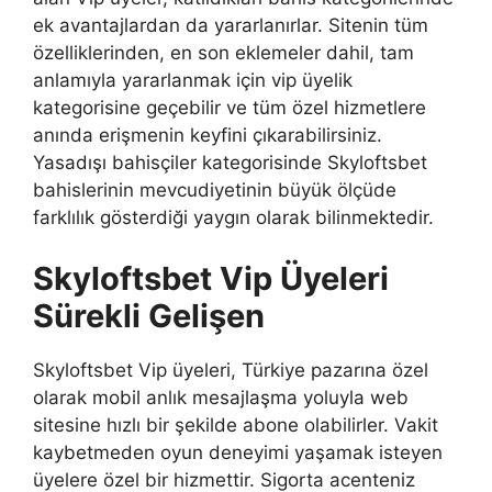
ek avantajlardan da yararlanırlar. Sitenin tüm
özelliklerinden, en son eklemeler dahil, tam
anlamıyla yararlanmak için vip üyelik
kategorisine geçebilir ve tüm özel hizmetlere
anında erişmenin keyfini çıkarabilirsiniz.
Yasadışı bahisçiler kategorisinde Skyloftsbet
bahislerinin mevcudiyetinin büyük ölçüde
farklılık gösterdiği yaygın olarak bilinmektedir.
Skyloftsbet Vip Üyeleri
Sürekli Gelişen
Skyloftsbet Vip üyeleri, Türkiye pazarına özel
olarak mobil anlık mesajlaşma yoluyla web
sitesine hızlı bir şekilde abone olabilirler. Vakit
kaybetmeden oyun deneyimi yaşamak isteyen
üyelere özel bir hizmettir. Sigorta acenteniz