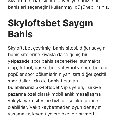
Skyloftsbet bahislerine güveniyorsanız, spor
bahisleri seçeneğini kullanmayı düşünebilirsiniz.
Skyloftsbet Saygın
Bahis
Skyloftsbet çevrimiçi bahis sitesi, diğer saygın
bahis sitelerine kıyasla daha geniş bir
yelpazede spor bahis seçenekleri sunmakta
olup, futbol, ​​basketbol, ​​voleybol ve hentbol gibi
popüler spor bölümlerinin yanı sıra diğer çeşitli
spor dalları için de bahis fırsatları
bulabilirsiniz.Skyloftsbet Vip üyeleri, Türkiye
pazarına özel olarak mobil anlık mesajlaşma
yoluyla web sitesine hızlı bir şekilde abone
olabilirler. Vakit kaybetmeden oyun deneyimi
yaşamak isteyen üyelere özel bir hizmettir.