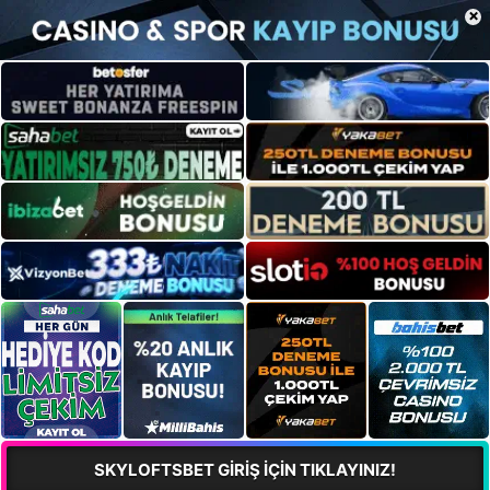
×
SKYLOFTSBET GİRİŞ İÇİN TIKLAYINIZ!