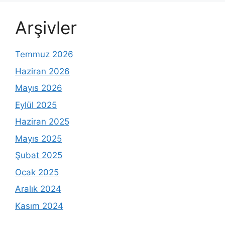
Arşivler
Temmuz 2026
Haziran 2026
Mayıs 2026
Eylül 2025
Haziran 2025
Mayıs 2025
Şubat 2025
Ocak 2025
Aralık 2024
Kasım 2024