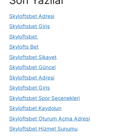
Skyloftsbet Adresi
Skyloftsbet Giriş
Skyloftsbet
Skylofts Bet
Skyloftsbet Şikayet
Skyloftsbet Güncel
Skyloftsbet Adresi
Skyloftsbet Giriş
Skyloftsbet Spor Seçenekleri
Skyloftsbet Kaydolun
Skyloftsbet Oturum Açma Adresi
Skyloftsbet Hizmet Sunumu