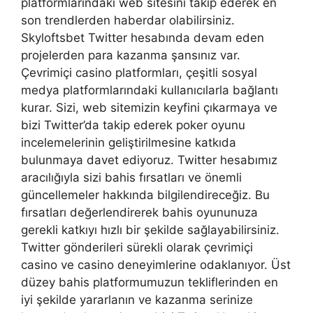
platformlarındaki web sitesini takip ederek en
son trendlerden haberdar olabilirsiniz.
Skyloftsbet Twitter hesabında devam eden
projelerden para kazanma şansınız var.
Çevrimiçi casino platformları, çeşitli sosyal
medya platformlarındaki kullanıcılarla bağlantı
kurar. Sizi, web sitemizin keyfini çıkarmaya ve
bizi Twitter’da takip ederek poker oyunu
incelemelerinin geliştirilmesine katkıda
bulunmaya davet ediyoruz. Twitter hesabımız
aracılığıyla sizi bahis fırsatları ve önemli
güncellemeler hakkında bilgilendireceğiz. Bu
fırsatları değerlendirerek bahis oyununuza
gerekli katkıyı hızlı bir şekilde sağlayabilirsiniz.
Twitter gönderileri sürekli olarak çevrimiçi
casino ve casino deneyimlerine odaklanıyor. Üst
düzey bahis platformumuzun tekliflerinden en
iyi şekilde yararlanın ve kazanma serinize