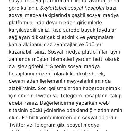
sosyal medya platformlarını kendi avantajlarına
göre kullanır.
Skyloftsbet sosyal hesaplar
bazı
sosyal medya takiplerinde çeşitli sosyal medya
platformlarında devam eden girişimlerle
karşılaşabilirsiniz. Kısa sürede büyük faydalar
sağlayan dikkat çekici etkinlik ve yarışmalara
katılarak inanılmaz avantajlar ve ödüller
kazanabilirsiniz. Sosyal medya platformları aynı
zamanda müşteri hizmetleri yardım hattı olarak
da işlev görebilir. Sitenin sosyal medya
hesaplarını düzenli olarak kontrol ederek,
devam eden ilerlemenin meyvelerini anında
alabilirsiniz. Son gelişmelerden haberdar olmak
için sitenin Twitter ve Telegram hesaplarını takip
edebilirsiniz. Değerlendirme yaparken web
sitesinin güçlü yönlerine odaklandığınızdan emin
olun. En hızlı yöntemlerden biri sosyal ağlardır.
Twitter ve Telegram gibi sosyal medya