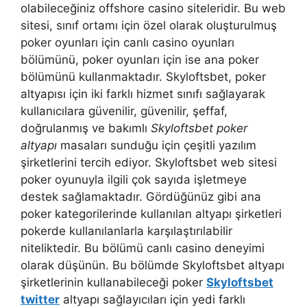
olabileceğiniz offshore casino siteleridir. Bu web
sitesi, sınıf ortamı için özel olarak oluşturulmuş
poker oyunları için canlı casino oyunları
bölümünü, poker oyunları için ise ana poker
bölümünü kullanmaktadır. Skyloftsbet, poker
altyapısı için iki farklı hizmet sınıfı sağlayarak
kullanıcılara güvenilir, güvenilir, şeffaf,
doğrulanmış ve bakımlı
Skyloftsbet poker
altyapı
masaları sunduğu için çeşitli yazılım
şirketlerini tercih ediyor. Skyloftsbet web sitesi
poker oyunuyla ilgili çok sayıda işletmeye
destek sağlamaktadır. Gördüğünüz gibi ana
poker kategorilerinde kullanılan altyapı şirketleri
pokerde kullanılanlarla karşılaştırılabilir
niteliktedir. Bu bölümü canlı casino deneyimi
olarak düşünün. Bu bölümde Skyloftsbet altyapı
şirketlerinin kullanabileceği poker
Skyloftsbet
twitter
altyapı sağlayıcıları için yedi farklı