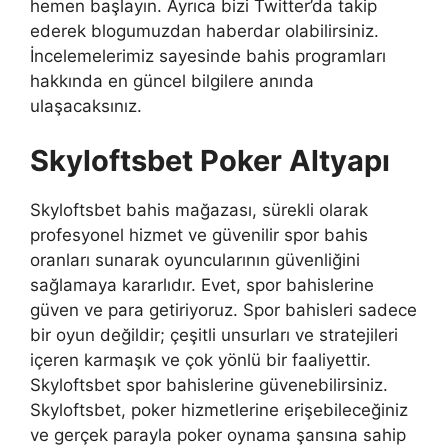
hemen başlayın. Ayrıca bizi Twitter’da takip
ederek blogumuzdan haberdar olabilirsiniz.
İncelemelerimiz sayesinde bahis programları
hakkında en güncel bilgilere anında
ulaşacaksınız.
Skyloftsbet Poker Altyapı
Skyloftsbet bahis mağazası, sürekli olarak
profesyonel hizmet ve güvenilir spor bahis
oranları sunarak oyuncularının güvenliğini
sağlamaya kararlıdır. Evet, spor bahislerine
güven ve para getiriyoruz. Spor bahisleri sadece
bir oyun değildir; çeşitli unsurları ve stratejileri
içeren karmaşık ve çok yönlü bir faaliyettir.
Skyloftsbet spor bahislerine güvenebilirsiniz.
Skyloftsbet, poker hizmetlerine erişebileceğiniz
ve gerçek parayla poker oynama şansına sahip