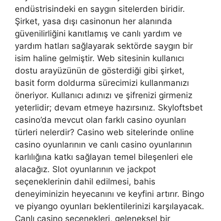
endüstrisindeki en saygın sitelerden biridir.
Şirket, yasa dışı casinonun her alanında
güvenilirliğini kanıtlamış ve canlı yardım ve
yardım hatları sağlayarak sektörde saygın bir
isim haline gelmiştir. Web sitesinin kullanıcı
dostu arayüzünün de gösterdiği gibi şirket,
basit form doldurma sürecimizi kullanmanızı
öneriyor. Kullanıcı adınızı ve şifrenizi girmeniz
yeterlidir; devam etmeye hazırsınız. Skyloftsbet
casino’da mevcut olan farklı casino oyunları
türleri nelerdir? Casino web sitelerinde online
casino oyunlarının ve canlı casino oyunlarının
karlılığına katkı sağlayan temel bileşenleri ele
alacağız. Slot oyunlarının ve jackpot
seçeneklerinin dahil edilmesi, bahis
deneyiminizin heyecanını ve keyfini artırır. Bingo
ve piyango oyunları beklentilerinizi karşılayacak.
Canlı casino seçenekleri, geleneksel bir