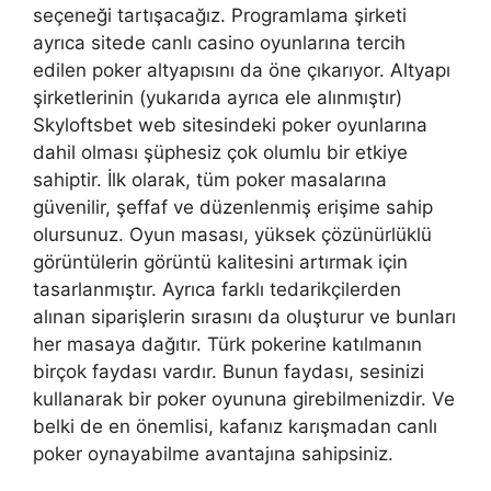
seçeneği tartışacağız. Programlama şirketi
ayrıca sitede canlı casino oyunlarına tercih
edilen poker altyapısını da öne çıkarıyor. Altyapı
şirketlerinin (yukarıda ayrıca ele alınmıştır)
Skyloftsbet web sitesindeki poker oyunlarına
dahil olması şüphesiz çok olumlu bir etkiye
sahiptir. İlk olarak, tüm poker masalarına
güvenilir, şeffaf ve düzenlenmiş erişime sahip
olursunuz. Oyun masası, yüksek çözünürlüklü
görüntülerin görüntü kalitesini artırmak için
tasarlanmıştır. Ayrıca farklı tedarikçilerden
alınan siparişlerin sırasını da oluşturur ve bunları
her masaya dağıtır. Türk pokerine katılmanın
birçok faydası vardır. Bunun faydası, sesinizi
kullanarak bir poker oyununa girebilmenizdir. Ve
belki de en önemlisi, kafanız karışmadan canlı
poker oynayabilme avantajına sahipsiniz.