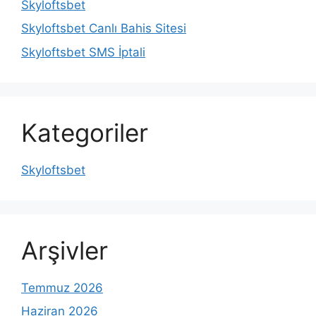
Skyloftsbet
Skyloftsbet Canlı Bahis Sitesi
Skyloftsbet SMS İptali
Kategoriler
Skyloftsbet
Arşivler
Temmuz 2026
Haziran 2026