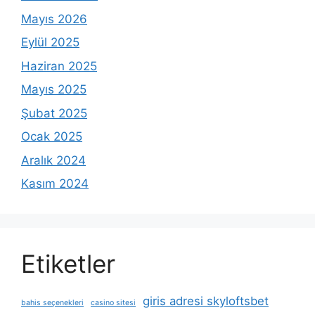
Mayıs 2026
Eylül 2025
Haziran 2025
Mayıs 2025
Şubat 2025
Ocak 2025
Aralık 2024
Kasım 2024
Etiketler
giris adresi skyloftsbet
bahis seçenekleri
casino sitesi