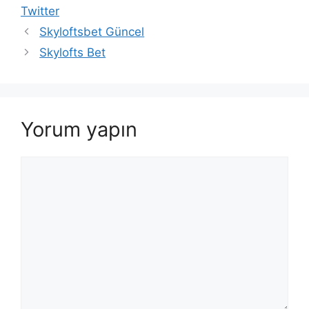
Twitter
Skyloftsbet Güncel
Skylofts Bet
Yorum yapın
Yorum