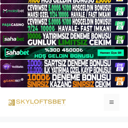
İçeriğe
atla
Menü