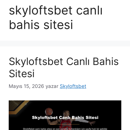
skyloftsbet canlı
bahis sitesi
Skyloftsbet Canlı Bahis
Sitesi
Mayıs 15, 2026
yazar
Skyloftsbet