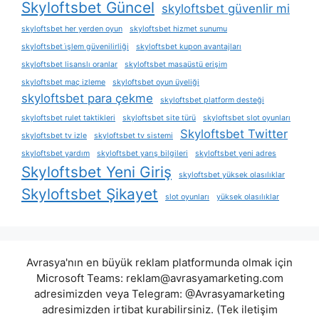
Skyloftsbet Güncel
skyloftsbet güvenlir mi
skyloftsbet her yerden oyun
skyloftsbet hizmet sunumu
skyloftsbet i̇şlem güvenilirliği
skyloftsbet kupon avantajları
skyloftsbet lisanslı oranlar
skyloftsbet masaüstü erişim
skyloftsbet maç izleme
skyloftsbet oyun üyeliği
skyloftsbet para çekme
skyloftsbet platform desteği
skyloftsbet rulet taktikleri
skyloftsbet site türü
skyloftsbet slot oyunları
Skyloftsbet Twitter
skyloftsbet tv izle
skyloftsbet tv sistemi
skyloftsbet yardım
skyloftsbet yarış bilgileri
skyloftsbet yeni adres
Skyloftsbet Yeni Giriş
skyloftsbet yüksek olasılıklar
Skyloftsbet Şikayet
slot oyunları
yüksek olasılıklar
Avrasya'nın en büyük reklam platformunda olmak için
Microsoft Teams:
reklam@avrasyamarketing.com
adresimizden veya Telegram: @Avrasyamarketing
adresimizden irtibat kurabilirsiniz. (Tek iletişim