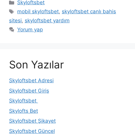
Kategoriler
Skyloftsbet
Etiketler
mobil skyloftsbet
,
skyloftsbet canlı bahis
sitesi
,
skyloftsbet yardım
Yorum yap
Son Yazılar
Skyloftsbet Adresi
Skyloftsbet Giriş
Skyloftsbet
Skylofts Bet
Skyloftsbet Şikayet
Skyloftsbet Güncel