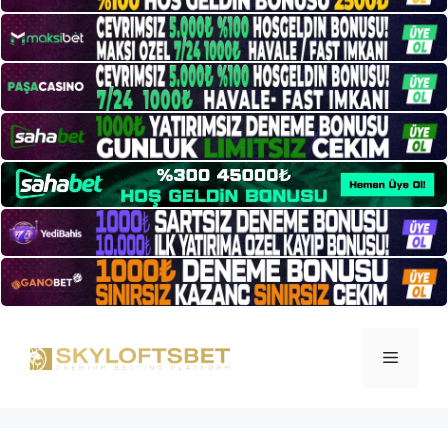
İçeriğe
atla
Menü