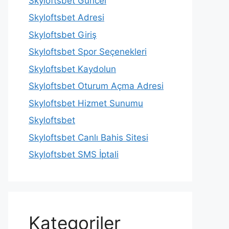
Skyloftsbet Güncel
Skyloftsbet Adresi
Skyloftsbet Giriş
Skyloftsbet Spor Seçenekleri
Skyloftsbet Kaydolun
Skyloftsbet Oturum Açma Adresi
Skyloftsbet Hizmet Sunumu
Skyloftsbet
Skyloftsbet Canlı Bahis Sitesi
Skyloftsbet SMS İptali
Kategoriler