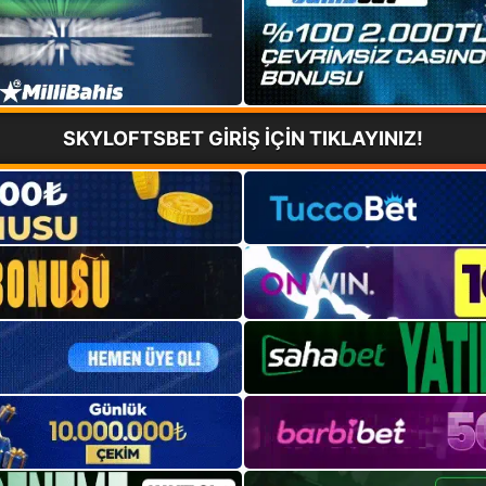
SKYLOFTSBET GİRİŞ İÇİN TIKLAYINIZ!