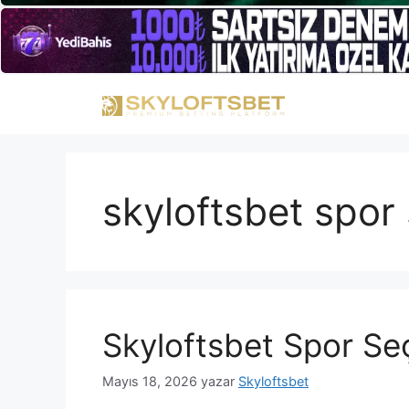
İçeriğe
atla
skyloftsbet spor
Skyloftsbet Spor Se
Mayıs 18, 2026
yazar
Skyloftsbet