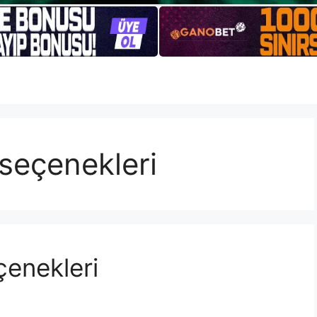
 seçenekleri
çenekleri