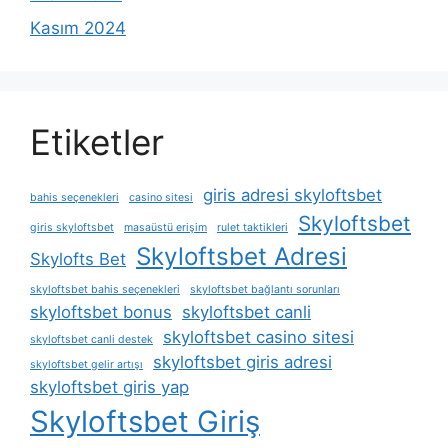
Kasım 2024
Etiketler
giris adresi skyloftsbet
bahis seçenekleri
casino sitesi
Skyloftsbet
giris skyloftsbet
masaüstü erişim
rulet taktikleri
Skyloftsbet Adresi
Skylofts Bet
skyloftsbet bahis seçenekleri
skyloftsbet bağlantı sorunları
skyloftsbet bonus
skyloftsbet canli
skyloftsbet casino sitesi
skyloftsbet canli destek
skyloftsbet giris adresi
skyloftsbet gelir artışı
skyloftsbet giris yap
Skyloftsbet Giriş