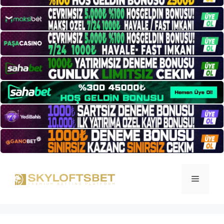
İçeriğe
atla
Menü